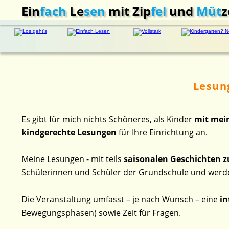
Ein
fach
 Le
sen
 mit Zip
fel 
und
 Müt
z
Lesung
Es gibt für mich nichts Schöneres, als Kinder 
mit mei
kindgerechte Lesungen
 für Ihre Einrichtung an.
Meine Lesungen - mit teils 
saisonalen Geschichten 
Schülerinnen und Schüler der Grundschule und werden
Die Veranstaltung umfasst – je nach Wunsch – eine 
in
Bewegungsphasen) sowie Zeit für Fragen.