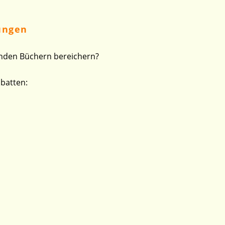
lungen
enden Büchern bereichern?
abatten: