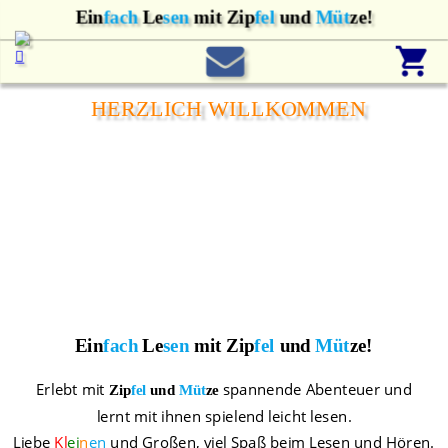
Ein
fach
 Le
sen
 mit Zip
fel 
und
 Müt
ze!
HERZLICH WILLKOMMEN
Ein
fach
 Le
sen
 mit Zip
fel 
und
 Müt
ze!
Erlebt mit 
 spannende Abenteuer und 
Zip
fel 
und
 Müt
ze
lernt mit ihnen spielend leicht lesen.
Liebe 
Kl
ei
n
en
 und Großen, viel Spaß beim Lesen und Hören.