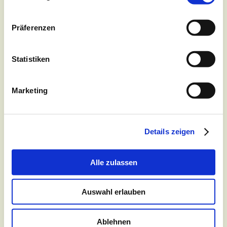
Präferenzen
Statistiken
Download 
Leseprobe
"Zipfel und Mütze Der falsche Osterhase"
Marketing
Kostenloser Download: 
Girlande.pdf
Details zeigen
Sammelt Lesepunkte bei Antolin
Alle zulassen
Auswahl erlauben
Ablehnen