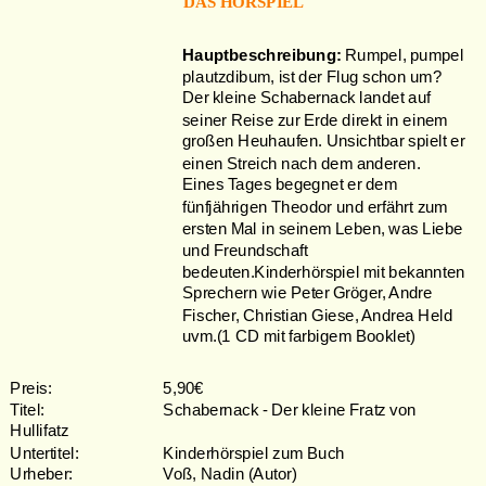
DAS HÖRSPIEL
Hauptbeschreibung:
 Rumpel, pumpel 
plautzdibum, ist der Flug schon um?
Der kleine Schabernack landet auf 
seiner Reise zur Erde direkt in einem 
großen Heuhaufen. Unsichtbar spielt er 
einen Streich nach dem anderen. 
Eines Tages begegnet er dem 
fünfjährigen Theodor und erfährt zum 
ersten Mal in seinem Leben, was Liebe 
und Freundschaft 
bedeuten.Kinderhörspiel mit bekannten 
Sprechern wie Peter Gröger, Andre 
Fischer, Christian Giese, Andrea Held 
uvm.(1 CD mit farbigem Booklet)
Preis: 
5,90€
Titel: 
Schabernack - Der kleine Fratz von 
Hullifatz
Untertitel: 
Kinderhörspiel zum Buch
Urheber: 
Voß, Nadin (Autor)